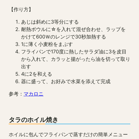
【作り方】
あじは斜めに3等分にする
耐熱ボウルに☆を入れて混ぜ合わせ、ラップを
かけて600Ｗのレンジで30秒加熱する
1に薄く小麦粉をまぶす
フライパンで170度に熱したサラダ油に3を皮目
から入れて、カラッと揚がったら油を切って取り
出す
4に2を和える
器に盛って、お好みで水菜を添えて完成
参考：
マカロニ
タラのホイル焼き
ホイルに包んでフライパンで蒸すだけの簡単メニュー