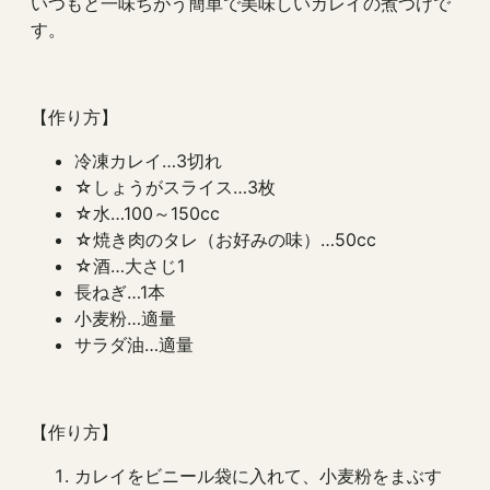
いつもと一味ちがう簡単で美味しいカレイの煮つけで
す。
【作り方】
冷凍カレイ…3切れ
☆しょうがスライス…3枚
☆水…100～150cc
☆焼き肉のタレ（お好みの味）…50cc
☆酒…大さじ1
長ねぎ…1本
小麦粉…適量
サラダ油…適量
【作り方】
カレイをビニール袋に入れて、小麦粉をまぶす