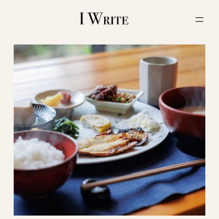
内
容
を
ス
キ
ッ
プ