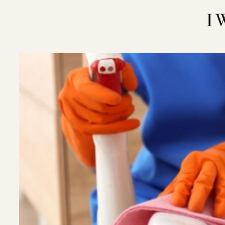
内
容
を
ス
キ
ッ
プ