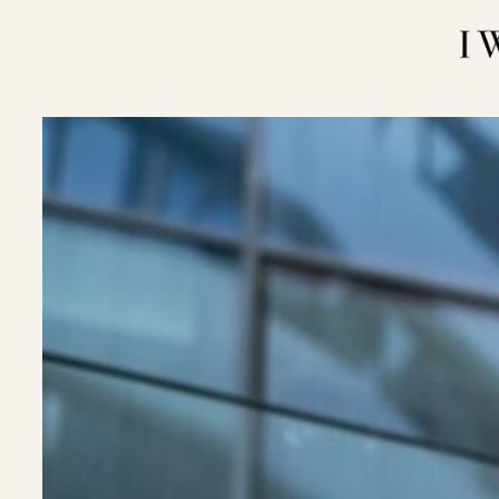
内
容
を
ス
キ
ッ
プ