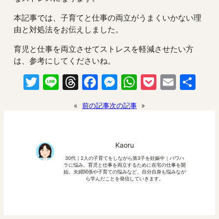
本記事では、子育てと仕事の両立がうまくいかない理
由と対処法をお伝えしました。
育児と仕事を両立させてストレスを軽減させたい方
は、参考にしてくださいね。
Twitter
Line
Threads
Facebook
Messenger
WhatsApp
Pocket
Email
共
有
«
前の記事
次の記事
»
Kaoru
30代｜2人の子育てをしながら第3子を妊娠中｜パワハ
ラに悩み、育児と仕事を両立するために在宅の仕事を開
始。夫婦関係や子育ての悩みなど、自分自身も悩みなが
ら学んだことを発信していきます。