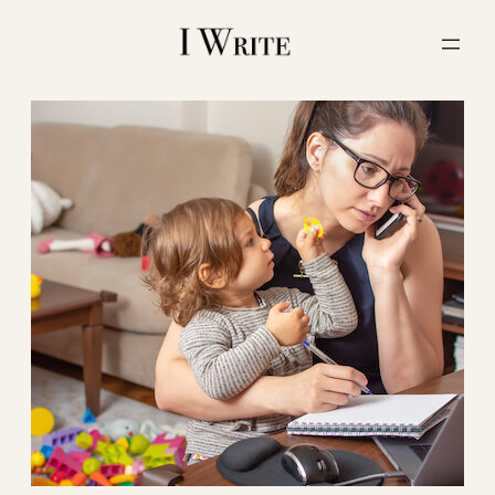
内
容
を
ス
キ
ッ
プ