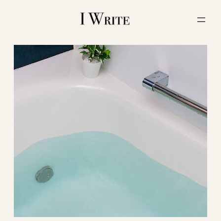
内
容
を
ス
キ
ッ
プ