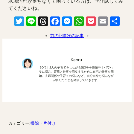
水垢汚れが落ちなくて困っている方は、ぜひ試してみ
てくださいね。
Twitter
Line
Threads
Facebook
Messenger
WhatsApp
Pocket
Email
共
有
«
前の記事
次の記事
»
Kaoru
30代｜2人の子育てをしながら第3子を妊娠中｜パワハ
ラに悩み、育児と仕事を両立するために在宅の仕事を開
始。夫婦関係や子育ての悩みなど、自分自身も悩みなが
ら学んだことを発信していきます。
カテゴリー:
掃除・片付け