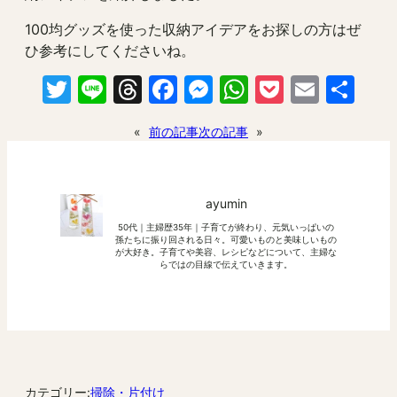
100均グッズを使った収納アイデアをお探しの方はぜ
ひ参考にしてくださいね。
Twitter
Line
Threads
Facebook
Messenger
WhatsApp
Pocket
Email
共
有
«
前の記事
次の記事
»
ayumin
50代｜主婦歴35年｜子育てが終わり、元気いっぱいの
孫たちに振り回される日々。可愛いものと美味しいもの
が大好き。子育てや美容、レシピなどについて、主婦な
らではの目線で伝えていきます。
カテゴリー:
掃除・片付け