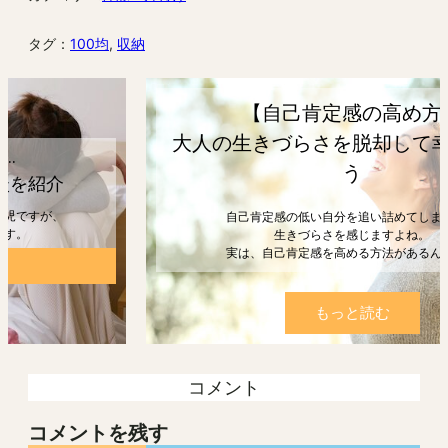
タグ：
100均
, 
収納
【自己肯定感の高め方】
大人の生きづらさを脱却して幸せになろ
う
自己肯定感の低い自分を追い詰めてしまうと、
生きづらさを感じますよね。
実は、自己肯定感を高める方法があるんです。
もっと読む
コメント
コメントを残す