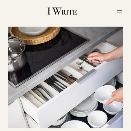
内
容
を
ス
キ
ッ
プ