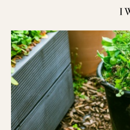
内
容
を
ス
キ
ッ
プ