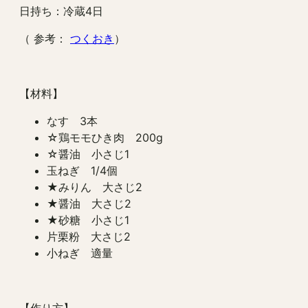
日持ち：冷蔵4日
（ 参考：
つくおき
）
【材料】
なす 3本
☆鶏モモひき肉 200g
☆醤油 小さじ1
玉ねぎ 1/4個
★みりん 大さじ2
★醤油 大さじ2
★砂糖 小さじ1
片栗粉 大さじ2
小ねぎ 適量
【作り方】