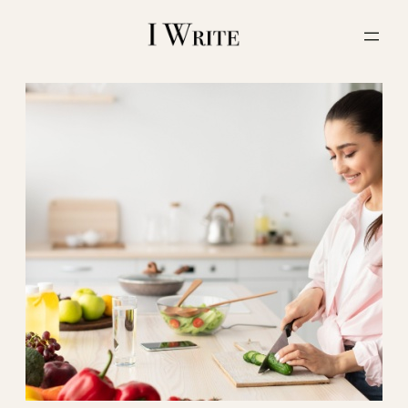
内
容
を
ス
キ
ッ
プ