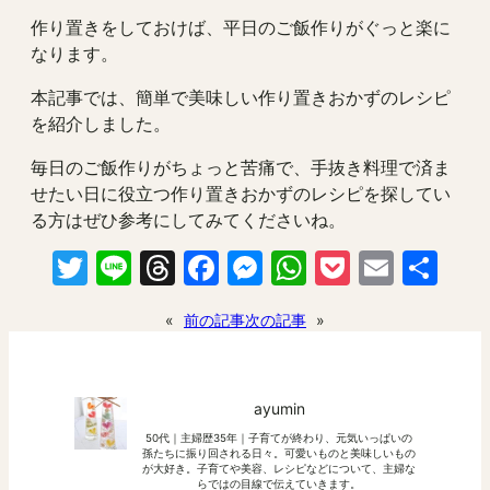
作り置きをしておけば、平日のご飯作りがぐっと楽に
なります。
本記事では、簡単で美味しい作り置きおかずのレシピ
を紹介しました。
毎日のご飯作りがちょっと苦痛で、手抜き料理で済ま
せたい日に役立つ作り置きおかずのレシピを探してい
る方はぜひ参考にしてみてくださいね。
Twitter
Line
Threads
Facebook
Messenger
WhatsApp
Pocket
Email
共
有
«
前の記事
次の記事
»
ayumin
50代｜主婦歴35年｜子育てが終わり、元気いっぱいの
孫たちに振り回される日々。可愛いものと美味しいもの
が大好き。子育てや美容、レシピなどについて、主婦な
らではの目線で伝えていきます。