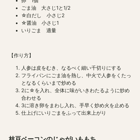
卵 1個
ごま油 大さじ1と1/2
☆白だし 小さじ2
☆醤油 小さじ1
いりごま 適量
【作り方】
人参は皮をむき、なるべく細い千切りにする
フライパンにごま油を熱し、中火で人参をくたっ
となるくらいまで炒める
2に☆を入れ、全体に味がいきわたるように炒め
合わせる
3に溶き卵をまわし入れ、手早く炒め火を止める
仕上げにいりごまをふって出来上がり
枝豆ベーコンのじゃがいももち