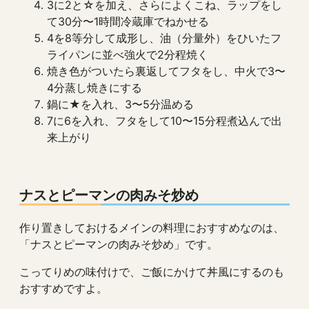
3に2と☆を加え、さらによくこね、ラップをし
て30分〜1時間冷蔵庫でねかせる
4を8等分して成形し、油（分量外）をひいたフ
ライパンに並べ強火で2分程焼く
焼き色がついたら裏返してフタをし、中火で3〜
4分蒸し焼きにする
鍋に★を入れ、3〜5分温める
7に6を入れ、フタをして10〜15分程煮込んで出
来上がり
ナスとピーマンの肉みそ炒め
作り置きしておけるメインの料理におすすめなのは、
「ナスとピーマンの肉みそ炒め」です。
こってりめの味付けで、ご飯にかけて丼風にするのも
おすすめですよ。