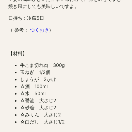
焼き風にしても美味しいですよ。
日持ち：冷蔵5日
（ 参考：
つくおき
）
【材料】
牛こま切れ肉 300g
玉ねぎ 1/2個
しょうが 2かけ
☆酒 100ml
☆水 50ml
☆醤油 大さじ2
☆砂糖 大さじ2
☆みりん 大さじ2
☆白だし 大さじ1/2