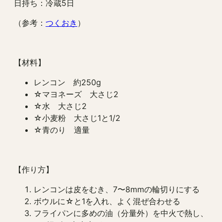
日持ち：冷蔵5日
（参考：
つくおき
）
【材料】
レンコン 約250g
☆マヨネーズ 大さじ2
☆水 大さじ2
☆小麦粉 大さじ1と1/2
☆青のり 適量
【作り方】
レンコンは皮をむき、7〜8mmの輪切りにする
ボウルに☆と1を入れ、よく混ぜ合わせる
フライパンに多めの油（分量外）を中火で熱し、