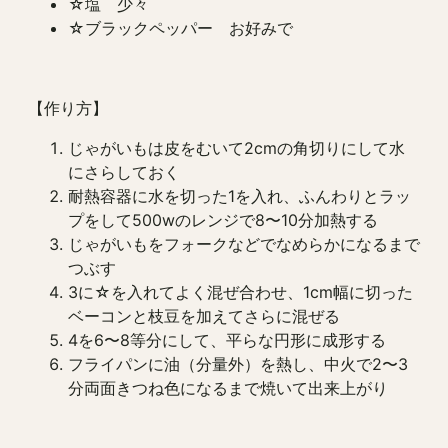
☆塩 少々
☆ブラックペッパー お好みで
【作り方】
じゃがいもは皮をむいて2cmの角切りにして水
にさらしておく
耐熱容器に水を切った1を入れ、ふんわりとラッ
プをして500wのレンジで8〜10分加熱する
じゃがいもをフォークなどでなめらかになるまで
つぶす
3に☆を入れてよく混ぜ合わせ、1cm幅に切った
ベーコンと枝豆を加えてさらに混ぜる
4を6〜8等分にして、平らな円形に成形する
フライパンに油（分量外）を熱し、中火で2〜3
分両面きつね色になるまで焼いて出来上がり