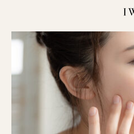
内
容
を
ス
キ
ッ
プ