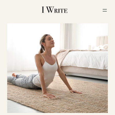
内
容
を
ス
キ
ッ
プ