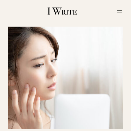
内
容
を
ス
キ
ッ
プ