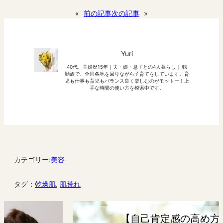
有
«
前の記事
次の記事
»
Yuri
40代、主婦歴15年｜夫・娘・息子との4人暮らし｜ 転
勤族で、全国各地を回りながら子育てをしています。育
児も仕事も育児もバランス良く楽しむのがモットー！上
手な時間の使い方を模索中です。
カテゴリー:
美容
タグ：
乾燥肌
, 
肌荒れ
【自己肯定感の高め方】