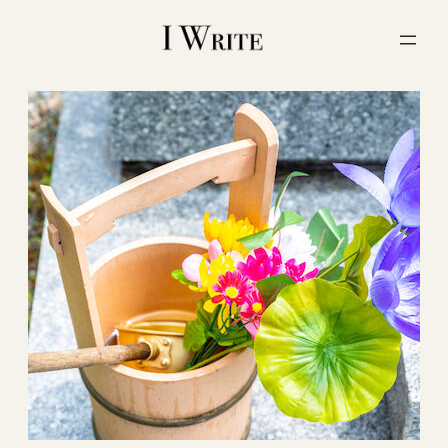
内
容
を
ス
キ
ッ
プ