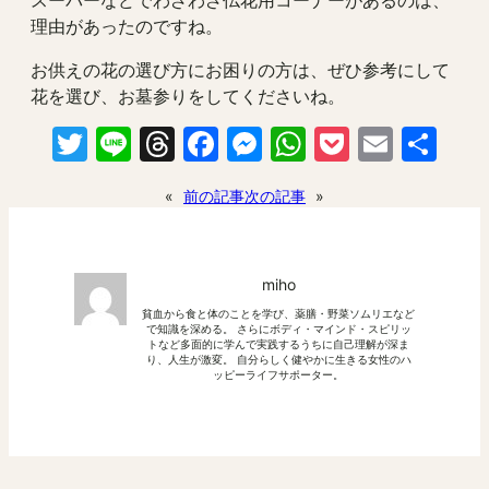
スーパーなどでわざわざ仏花用コーナーがあるのは、
理由があったのですね。
お供えの花の選び方にお困りの方は、ぜひ参考にして
花を選び、お墓参りをしてくださいね。
Twitter
Line
Threads
Facebook
Messenger
WhatsApp
Pocket
Email
共
有
«
前の記事
次の記事
»
miho
貧血から食と体のことを学び、薬膳・野菜ソムリエなど
で知識を深める。 さらにボディ・マインド・スピリッ
トなど多面的に学んで実践するうちに自己理解が深ま
り、人生が激変。 自分らしく健やかに生きる女性のハ
ッピーライフサポーター。