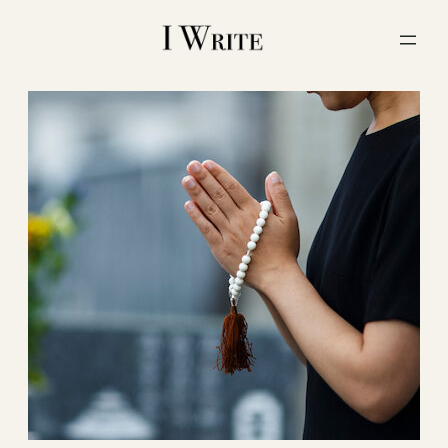
内
容
を
ス
キ
ッ
プ