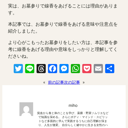
実は、お墓参りで線香をあげることには理由がありま
す。
本記事では、お墓参りで線香をあげる意味や注意点を
紹介しました。
より心がこもったお墓参りをしたい方は、本記事を参
考に線香をあげる理由や意味をしっかりと理解してく
ださいね。
Twitter
Line
Threads
Facebook
Messenger
WhatsApp
Pocket
Email
共
有
«
前の記事
次の記事
»
miho
貧血から食と体のことを学び、薬膳・野菜ソムリエなど
で知識を深める。 さらにボディ・マインド・スピリッ
トなど多面的に学んで実践するうちに自己理解が深ま
り、人生が激変。 自分らしく健やかに生きる女性のハ