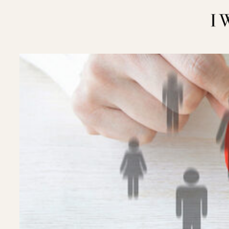
内
容
を
ス
キ
ッ
プ