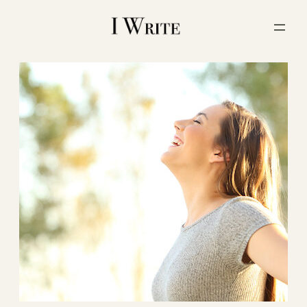
内
容
を
ス
キ
ッ
プ