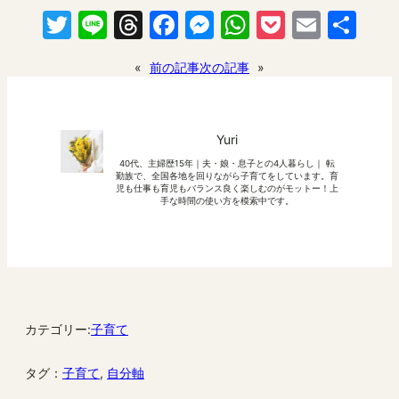
Twitter
Line
Threads
Facebook
Messenger
WhatsApp
Pocket
Email
共
有
«
前の記事
次の記事
»
Yuri
40代、主婦歴15年｜夫・娘・息子との4人暮らし｜ 転
勤族で、全国各地を回りながら子育てをしています。育
児も仕事も育児もバランス良く楽しむのがモットー！上
手な時間の使い方を模索中です。
カテゴリー:
子育て
タグ：
子育て
, 
自分軸