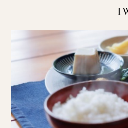
内
容
を
ス
キ
ッ
プ