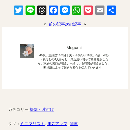
共
有
Twitter
Line
Threads
Facebook
Messenger
WhatsApp
Pocket
Email
共
有
«
前の記事
次の記事
»
Megumi
40代、主婦歴18年目｜夫・子供3人(18歳、6歳、4歳)
・義母との6人暮らし｜最近思い切って断捨離をした
ら、家族の笑顔が増え、一緒にいる時間が増えました。
断捨離によって起きた変化を伝えていきます！
カテゴリー:
掃除・片付け
タグ：
ミニマリスト
, 
運気アップ
, 
開運