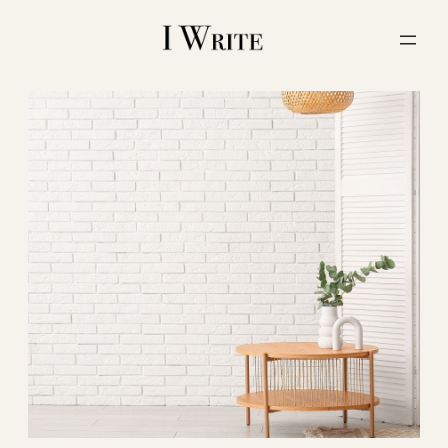
内
容
を
ス
キ
ッ
プ