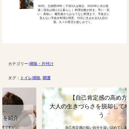
60代、主婦歴39年｜子供3人は独立、2020年に夫が急
逝｜現在は猫と2人暮らし｜ 料理全般が好き。早い・安
い・美味い、離乳食からおもてなし料理まで、手抜きに
見えない手抜き料理が得意。10月に生まれる5人目の
孫、久々の育児が楽しみでく。
カテゴリー:
掃除・片付け
タグ：
トイレ掃除
, 
開運
【自己肯定感の高め方】
大人の生きづらさを脱却して幸せになろ
う
自己肯定感の低い自分を追い詰めてしまうと、