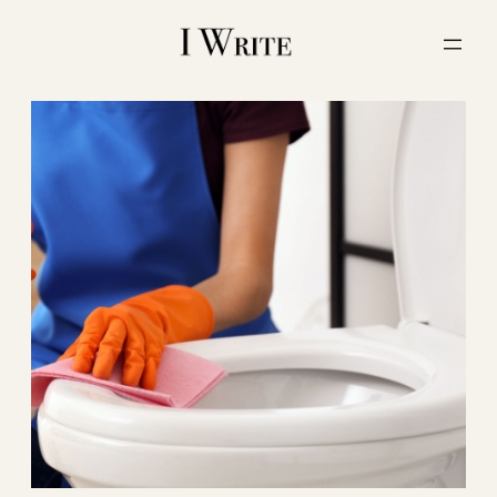
内
容
を
ス
キ
ッ
プ