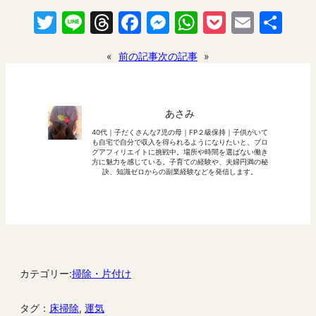
Twitter
Line
Threads
Facebook
Messenger
WhatsApp
Pocket
Email
共
有
«
前の記事
次の記事
»
あさみ
40代｜子だくさんな7児の母｜FP２級保持｜子供がいて
も自宅で自分で収入を得られるようになりたいと、ブロ
グアフィリエイトに挑戦中。場所や時間を選ばない働き
方に魅力を感じている。子育ての経験や、夫婦円満の秘
訣、知識ゼロからの副業経験などを発信します。
カテゴリー:
掃除・片付け
タグ：
床掃除
, 
運気