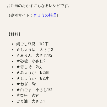
お弁当のおかずにもなるレシピです。
（参考サイト：
きょうの料理
）
【材料】
絹ごし豆腐 1/2丁
☆しょうゆ 大さじ2
☆みりん 大さじ1/2
☆砂糖 小さじ2
★青しそ 2枚
★みょうが 1/2個
★しょうが 1/2片
★ねぎ 5g
★白ごま 小さじ1/2
片栗粉 適宜
ごま油 大さじ1