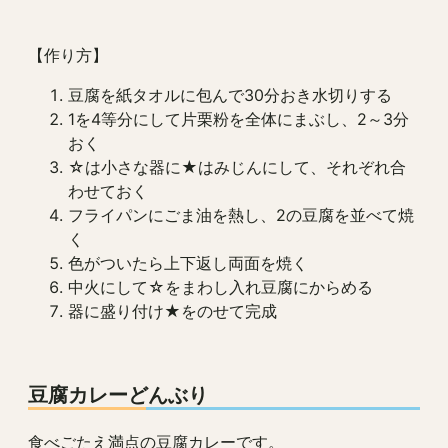
【作り方】
豆腐を紙タオルに包んで30分おき水切りする
1を4等分にして片栗粉を全体にまぶし、2～3分
おく
☆は小さな器に★はみじんにして、それぞれ合
わせておく
フライパンにごま油を熱し、2の豆腐を並べて焼
く
色がついたら上下返し両面を焼く
中火にして☆をまわし入れ豆腐にからめる
器に盛り付け★をのせて完成
豆腐カレーどんぶり
食べごたえ満点の豆腐カレーです。