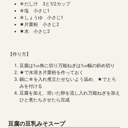
☆だし汁 3と1/2カップ
☆塩 小さじ1
☆しょうゆ 小さじ1
★片栗粉 小さじ2
★水 小さじ2
【作り方】
豆腐は1㎝角に切り万能ねぎは1㎝幅の斜め切り
★で水溶き片栗粉を作っておく
鍋に☆を入れ煮立たせないよう温め、★でとろ
みを付ける
豆腐を加え、溶いた卵を流し入れ万能ねぎを加え
ひと煮たちさせたら完成
豆腐の豆乳みそスープ