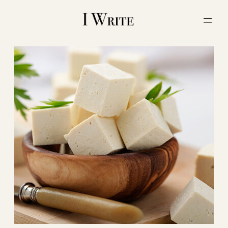
内
容
を
ス
キ
ッ
プ