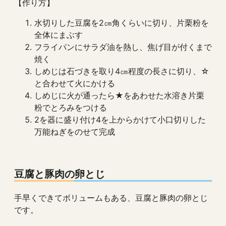
【作り方】
水切りした豆腐を2㎝角くらいに切り、片栗粉を
全体にまぶす
フライパンにサラダ油を熱し、焦げ目が付くまで
焼く
しめじは石づきを取り4㎝程度の長さに切り、☆
と合わせて火にかける
しめじに火が通ったら★をあわせた水溶き片栗
粉でとろみをつける
2を器に盛り付け4を上からかけて小口切りした
万能ねぎをのせて完成
豆腐と豚肉の卵とじ
手早くできてボリュームもある、豆腐と豚肉の卵とじ
です。