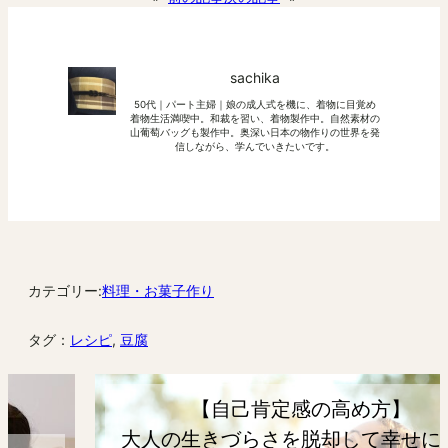
sachika
50代｜パート主婦｜娘の成人式を機に、着物に目覚め
着物生活満喫中。和裁を習い、着物製作中。自然素材の
山葡萄バッグも製作中。奥深い日本の物作りの世界を発
信しながら、学んでいきたいです。
カテゴリー:
料理・お菓子作り
タグ：
レシピ
, 
豆腐
【自己肯定感の高め方】
大人の生きづらさを脱却して幸せになろ