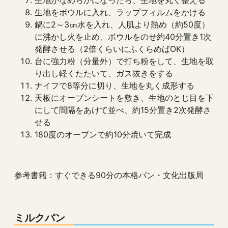
生地がなめらかになったら、生地を丸く整える
生地をボウルに入れ、ラップフィルムをかける
鍋に2～3㎝水を入れ、人肌より熱め（約50度）
に沸かし火を止め、ボウルをのせ約40分置き1次
発酵させる（2倍くらいにふくらめばOK）
台に強力粉（分量外）で打ち粉をして、生地を取
り出し軽くたたいて、ガス抜きをする
ナイフで8等分に切り、生地を丸く成形する
天板にオーブンシートを敷き、生地のとじ目を下
にして間隔をあけて並べ、約15分置き2次発酵さ
せる
180度のオーブンで約10分焼いて完成
参考書籍：すぐできる90分の本格パン・文化出版局
ミルクパン