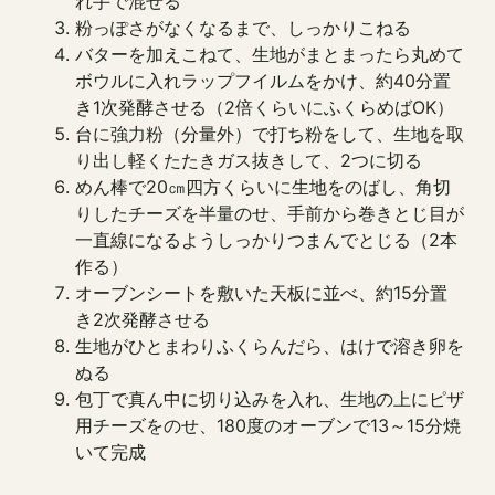
れ手で混ぜる
粉っぽさがなくなるまで、しっかりこねる
バターを加えこねて、生地がまとまったら丸めて
ボウルに入れラップフイルムをかけ、約40分置
き1次発酵させる（2倍くらいにふくらめばOK）
台に強力粉（分量外）で打ち粉をして、生地を取
り出し軽くたたきガス抜きして、2つに切る
めん棒で20㎝四方くらいに生地をのばし、角切
りしたチーズを半量のせ、手前から巻きとじ目が
一直線になるようしっかりつまんでとじる（2本
作る）
オーブンシートを敷いた天板に並べ、約15分置
き2次発酵させる
生地がひとまわりふくらんだら、はけで溶き卵を
ぬる
包丁で真ん中に切り込みを入れ、生地の上にピザ
用チーズをのせ、180度のオーブンで13～15分焼
いて完成