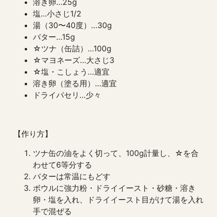
溶き卵…25g
塩…小さじ1/2
湯（30〜40度）…30g
バター…15g
☆ツナ（缶詰）…100g
☆マヨネーズ…大さじ3
☆塩・こしょう…適宜
溶き卵（塗る用）…適宜
ドライパセリ…少々
【作り方】
ツナ缶の油をよく切って、100g計量し、☆を合
わせて6等分する
バターは常温にもどす
ボウルに強力粉・ドライイースト・砂糖・溶き
卵・塩を入れ、ドライイースト目がけて湯を入れ
手で混ぜる