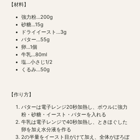
【材料】
強力粉…200g
砂糖…15g
ドライイースト…3g
バター…55g
卵…1個
牛乳…80ml
塩…小さじ1/2
くるみ…50g
【作り方】
バターは電子レンジ20秒加熱し、ボウルに強力
粉・砂糖・イースト・バターを入れる
牛乳は電子レンジで40秒加熱し、ときほぐした
卵を加え水分液を作る
2の半量をイースト目がけて加え、全体がぼろぼ