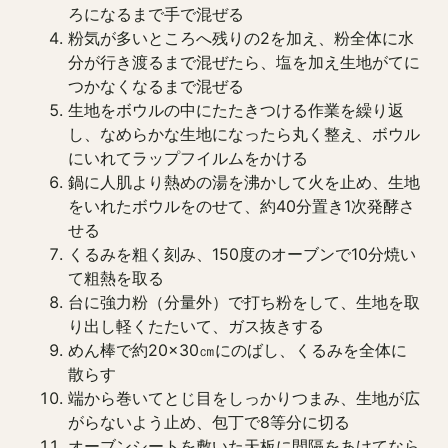
ろになるまで手で混ぜる
粉気が多いところへ残りの2を加え、粉全体に水
分が行き渡るまで混ぜたら、塩を加え生地がてに
つかなくなるまで混ぜる
生地をボウルの中にたたきつける作業を繰り返
し、なめらかな生地になったら丸く整え、ボウル
にいれてラップフイルムをかける
鍋に人肌より熱めの湯を沸かして火を止め、生地
をいれたボウルをのせて、約40分置き1次発酵さ
せる
くるみを粗く刻み、150度のオーブンで10分焼い
て粗熱を取る
台に強力粉（分量外）で打ち粉をして、生地を取
り出し軽くたたいて、ガス抜きする
めん棒で約20×30㎝にのばし、くるみを全体に
散らす
端から巻いてとじ目をしっかりつまみ、生地が広
がらないよう止め、包丁で8等分に切る
オーブンシートを敷いた天板に間隔をあけてなら