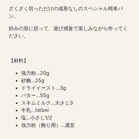
ざくざく切っただけの成形なしのスペシャル簡単パ
ン。
好みの形に切って、遊び感覚で楽しみながら作ってく
ださい。
【材料】
強力粉…20g
砂糖…25g
ドライイースト…3g
バター…55g
スキムミルク…大さじ3
牛乳…140ml
塩…小さじ1/2
強力粉（飾り用）…適宜