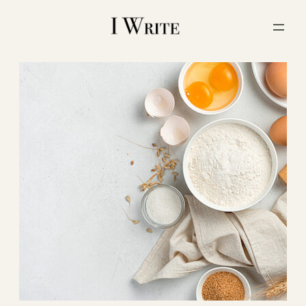
内
容
を
ス
キ
ッ
プ