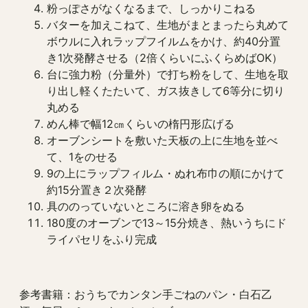
粉っぽさがなくなるまで、しっかりこねる
バターを加えこねて、生地がまとまったら丸めて
ボウルに入れラップフイルムをかけ、約40分置
き1次発酵させる（2倍くらいにふくらめばOK）
台に強力粉（分量外）で打ち粉をして、生地を取
り出し軽くたたいて、ガス抜きして6等分に切り
丸める
めん棒で幅12㎝くらいの楕円形広げる
オーブンシートを敷いた天板の上に生地を並べ
て、1をのせる
9の上にラップフィルム・ぬれ布巾の順にかけて
約15分置き２次発酵
具ののっていないところに溶き卵をぬる
180度のオーブンで13～15分焼き、熱いうちにド
ライパセリをふり完成
参考書籍：おうちでカンタン手ごねのパン・白石乙