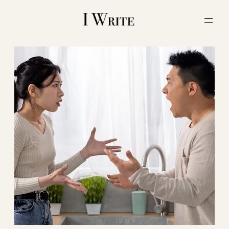
内
容
を
ス
キ
ッ
プ