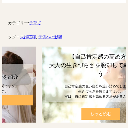
カテゴリー:
子育て
タグ：
夫婦喧嘩
, 
子供への影響
【自己肯定感の高め方】
大人の生きづらさを脱却して幸せになろ
う
自己肯定感の低い自分を追い詰めてしまうと、
生きづらさを感じますよね。
実は、自己肯定感を高める方法があるんです。
もっと読む