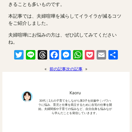
きることも多いものです。
本記事では、夫婦喧嘩を減らしてイライラが減るコツ
をご紹介しました。
夫婦喧嘩にお悩みの方は、ぜひ試してみてください
ね。
Twitter
Line
Threads
Facebook
Messenger
WhatsApp
Pocket
Email
共
有
«
前の記事
次の記事
»
Kaoru
30代｜2人の子育てをしながら第3子を妊娠中｜パワハ
ラに悩み、育児と仕事を両立するために在宅の仕事を開
始。夫婦関係や子育ての悩みなど、自分自身も悩みなが
ら学んだことを発信していきます。