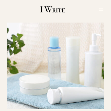
内
容
を
ス
キ
ッ
プ