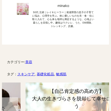
minako
50代 主婦｜レイキヒーラー｜発達障害の息子の子育て
に悩み、心理学を学ぶ。体に優しいものを衣・食・住に
取り入れて、心も体も地球も満足するような、心地よい
暮らしを目指し中。趣味はウクレレ、うた、EM掃除、
トレッキング、読書。
カテゴリー:
美容
タグ：
スキンケア
, 
基礎化粧品
, 
敏感肌
【自己肯定感の高め方】
大人の生きづらさを脱却して幸せになろ
う