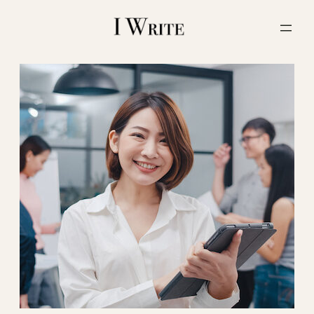
内
容
を
ス
キ
ッ
プ