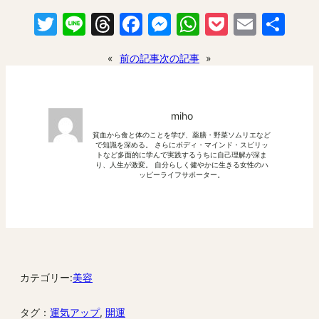
Twitter
Line
Threads
Facebook
Messenger
WhatsApp
Pocket
Email
共
有
«
前の記事
次の記事
»
miho
貧血から食と体のことを学び、薬膳・野菜ソムリエなど
で知識を深める。 さらにボディ・マインド・スピリッ
トなど多面的に学んで実践するうちに自己理解が深ま
り、人生が激変。 自分らしく健やかに生きる女性のハ
ッピーライフサポーター。
カテゴリー:
美容
タグ：
運気アップ
, 
開運