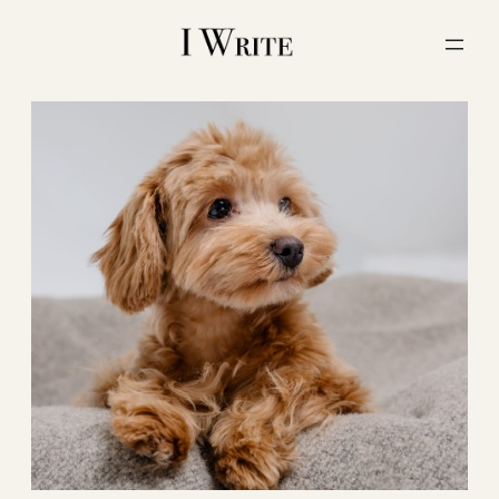
内
容
を
ス
キ
ッ
プ