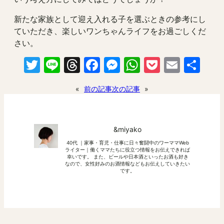
新たな家族として迎え入れる子を選ぶときの参考にし
ていただき、楽しいワンちゃんライフをお過ごしくだ
さい。
Twitter
Line
Threads
Facebook
Messenger
WhatsApp
Pocket
Email
共
有
«
前の記事
次の記事
»
&miyako
40代 ｜家事・育児・仕事に日々奮闘中のワーママWeb
ライター｜働くママたちに役立つ情報をお伝えできれば
幸いです。 また、ビールや日本酒といったお酒も好き
なので、女性好みのお酒情報などもお伝えしていきたい
です。