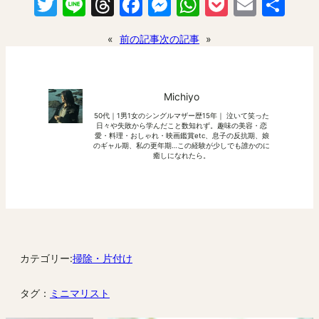
Twitter
Line
Threads
Facebook
Messenger
WhatsApp
Pocket
Email
共
有
«
前の記事
次の記事
»
Michiyo
50代｜1男1女のシングルマザー歴15年｜ 泣いて笑った
日々や失敗から学んだこと数知れず。趣味の美容・恋
愛・料理・おしゃれ・映画鑑賞etc、息子の反抗期、娘
のギャル期、私の更年期…この経験が少しでも誰かのに
癒しになれたら。
カテゴリー:
掃除・片付け
タグ：
ミニマリスト