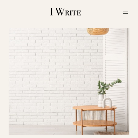
内
容
を
ス
キ
ッ
プ