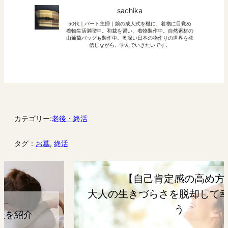
sachika
50代｜パート主婦｜娘の成人式を機に、着物に目覚め
着物生活満喫中。和裁を習い、着物製作中。自然素材の
山葡萄バッグも製作中。奥深い日本の物作りの世界を発
信しながら、学んでいきたいです。
カテゴリー:
老後・終活
タグ：
お墓
, 
終活
【自己肯定感の高め方】
大人の生きづらさを脱却して幸せになろ
う