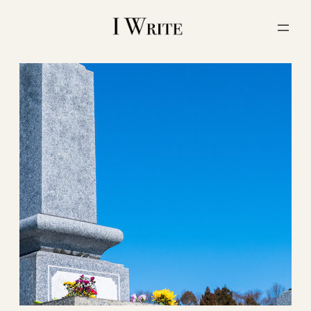
内
容
を
ス
キ
ッ
プ