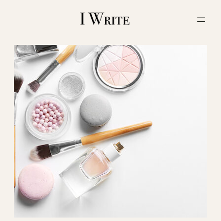
内
容
を
ス
キ
ッ
プ