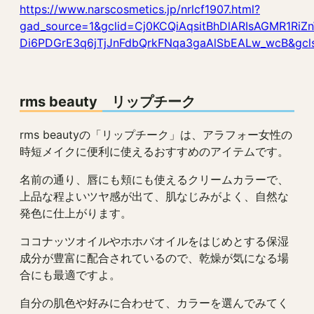
https://www.narscosmetics.jp/nrlcf1907.html?
gad_source=1&gclid=Cj0KCQiAqsitBhDlARIsAGMR1R
Di6PDGrE3q6jTjJnFdbQrkFNqa3gaAlSbEALw_wcB&gcls
rms beauty リップチーク
rms beautyの「リップチーク」は、アラフォー女性の
時短メイクに便利に使えるおすすめのアイテムです。
名前の通り、唇にも頬にも使えるクリームカラーで、
上品な程よいツヤ感が出て、肌なじみがよく、自然な
発色に仕上がります。
ココナッツオイルやホホバオイルをはじめとする保湿
成分が豊富に配合されているので、乾燥が気になる場
合にも最適ですよ。
自分の肌色や好みに合わせて、カラーを選んでみてく