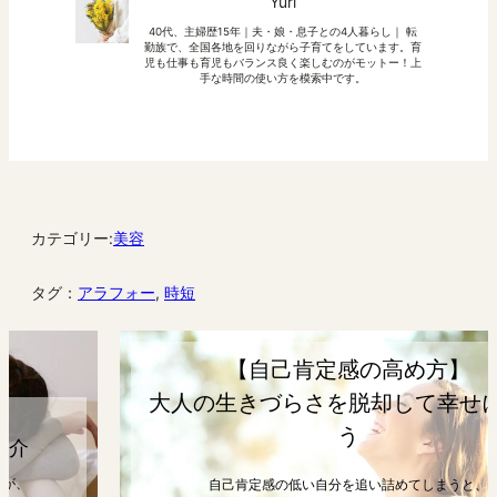
Yuri
40代、主婦歴15年｜夫・娘・息子との4人暮らし｜ 転
勤族で、全国各地を回りながら子育てをしています。育
児も仕事も育児もバランス良く楽しむのがモットー！上
手な時間の使い方を模索中です。
カテゴリー:
美容
タグ：
アラフォー
, 
時短
【自己肯定感の高め方】
大人の生きづらさを脱却して幸せになろ
う
自己肯定感の低い自分を追い詰めてしまうと、