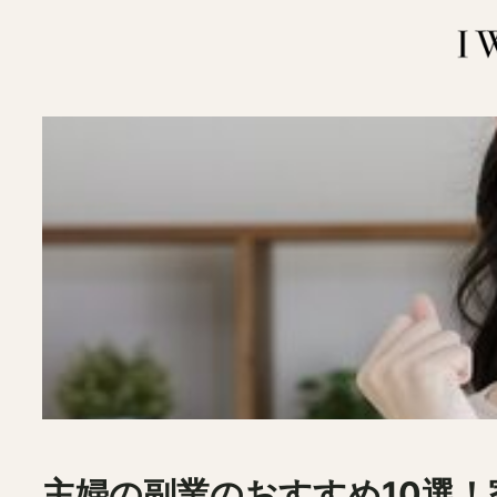
内
容
を
ス
キ
ッ
プ
主婦の副業のおすすめ10選