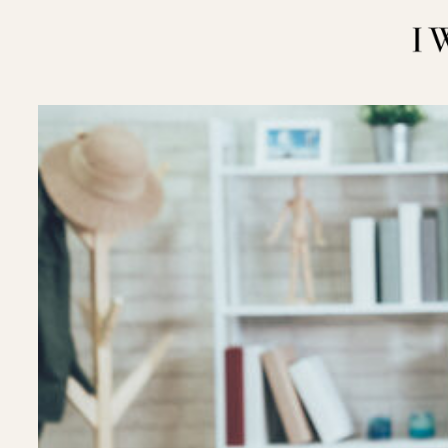
内
容
を
ス
キ
ッ
プ