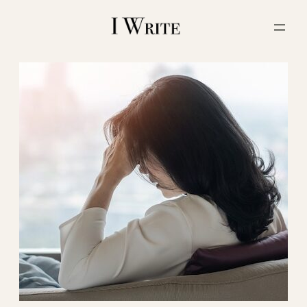
内
容
を
ス
キ
ッ
プ