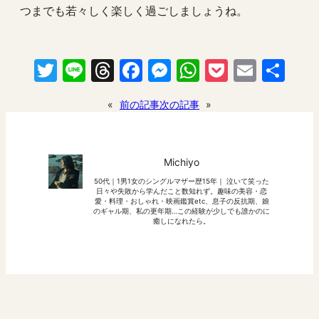
つまでも若々しく楽しく過ごしましょうね。
Twitter
Line
Threads
Facebook
Messenger
WhatsApp
Pocket
Email
共
有
«
前の記事
次の記事
»
Michiyo
50代｜1男1女のシングルマザー歴15年｜ 泣いて笑った
日々や失敗から学んだこと数知れず。趣味の美容・恋
愛・料理・おしゃれ・映画鑑賞etc、息子の反抗期、娘
のギャル期、私の更年期…この経験が少しでも誰かのに
癒しになれたら。