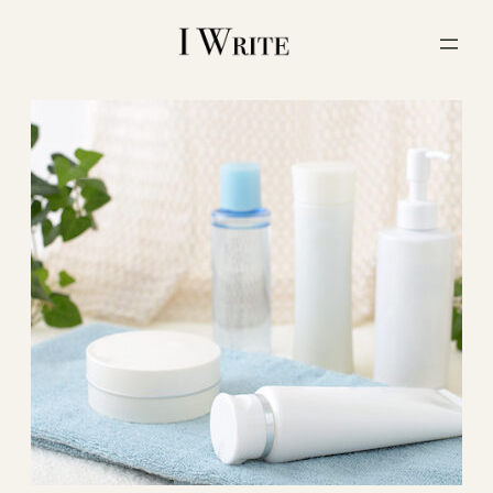
内
容
を
ス
キ
ッ
プ