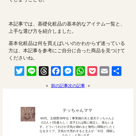
本記事では、基礎化粧品の基本的なアイテム一覧と、
上手な選び方を紹介しました。
基本化粧品は何を買えばいいのかわからず迷っている
方は、本記事を参考にご自分に合った商品を見つけて
くださいね。
Twitter
Line
Threads
Facebook
Messenger
WhatsApp
Pocket
Email
共
有
«
前の記事
次の記事
»
テッちゃんママ
60代、主婦歴38年位｜事実婚の夫と柴犬テッちゃんと
の2人＋1匹暮らし｜ 息子2人は既に独立し、孫もいま
す。どういうわけか天気が崩れると無性に掃除がしたく
なるタイプ。天気が大荒れすると主人が「今日、掃除し
たな！」と言います。