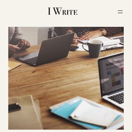
内
容
を
ス
キ
ッ
プ