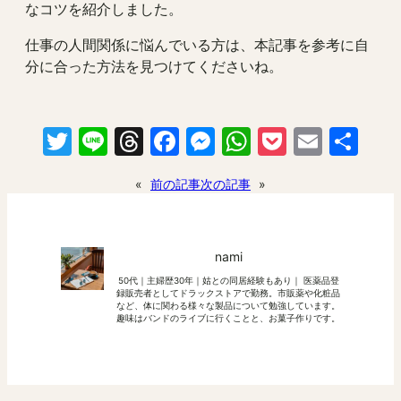
なコツを紹介しました。
仕事の人間関係に悩んでいる方は、本記事を参考に自
分に合った方法を見つけてくださいね。
Twitter
Line
Threads
Facebook
Messenger
WhatsApp
Pocket
Email
共
有
«
前の記事
次の記事
»
nami
50代｜主婦歴30年｜姑との同居経験もあり｜ 医薬品登
録販売者としてドラックストアで勤務。市販薬や化粧品
など、体に関わる様々な製品について勉強しています。
趣味はバンドのライブに行くことと、お菓子作りです。