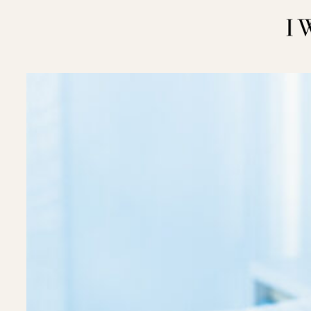
内
容
を
ス
キ
ッ
プ