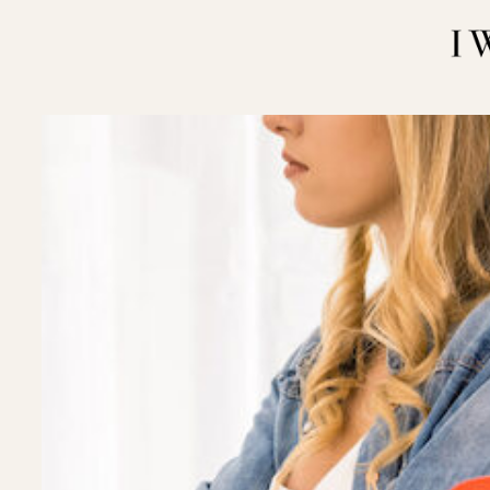
内
容
を
ス
キ
ッ
プ