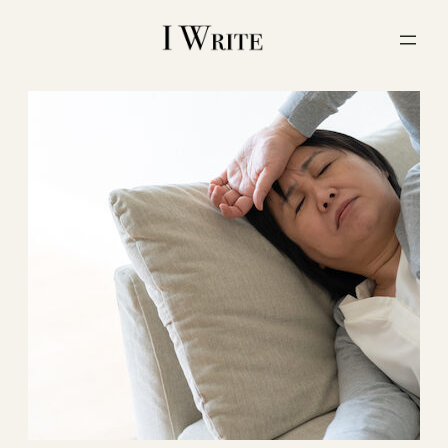
内
容
を
ス
キ
ッ
プ