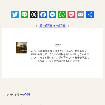
Twitter
Line
Threads
Facebook
Messenger
WhatsApp
Pocket
Email
共
有
«
前の記事
次の記事
»
けいこ
50代｜看護師歴35年｜働きながら3人の子育ても終了。
健康に生活していくための情報を更に勉強しながら発信
していけたらと思います。孫が育っていく様子を間近で
見ながら子育て世代の応援もしたいです！
カテゴリー:
介護