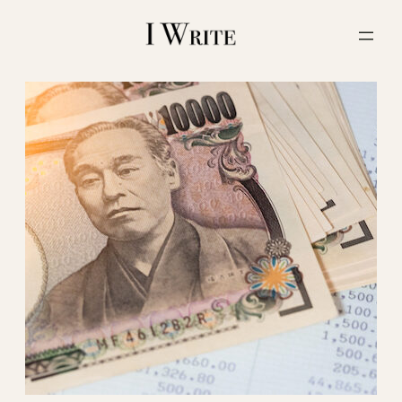
内
容
を
ス
キ
ッ
プ