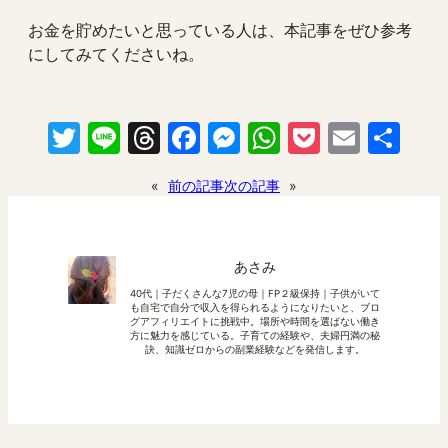
お金を貯めたいと思っている人は、本記事をぜひ参考
にしてみてくださいね。
Twitter
Line
Threads
Facebook
Messenger
WhatsApp
Pocket
Email
共
有
«
前の記事
次の記事
»
あさみ
40代｜子だくさんな7児の母｜FP２級保持｜子供がいて
も自宅で自分で収入を得られるようになりたいと、ブロ
グアフィリエイトに挑戦中。場所や時間を選ばない働き
方に魅力を感じている。子育ての経験や、夫婦円満の秘
訣、知識ゼロからの副業経験などを発信します。