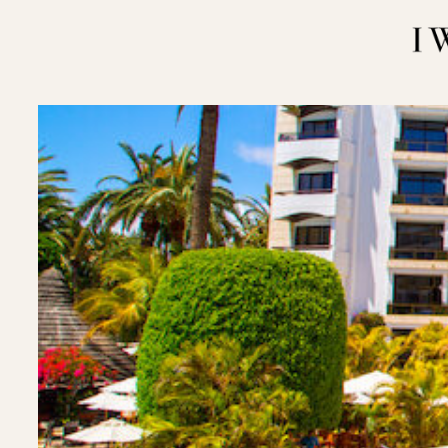
内
容
を
ス
キ
ッ
プ