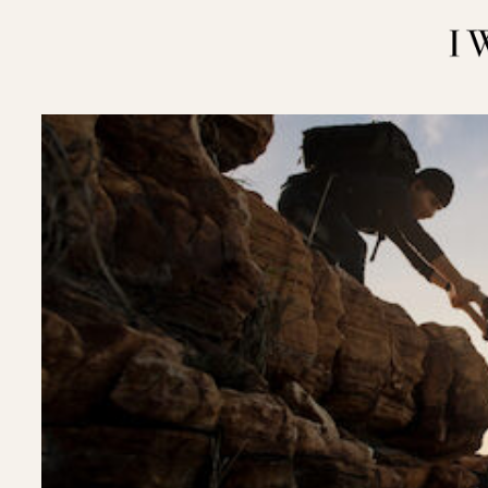
内
容
を
ス
キ
ッ
プ