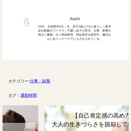
Asahi
20代、主婦歴4年目｜夫、息子2歳との3人暮らし｜航空
会社勤務のワーママ｜可愛い息子の育児、仕事、家事の
両立に奮闘。日々時短料理、時短美容を研究中。腸活を
はじめインナーケアにも力を入れている。
カテゴリー:
仕事・副業
タグ：
通勤時間
【自己肯定感の高め方】
大人の生きづらさを脱却して幸せになろ