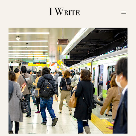
内
容
を
ス
キ
ッ
プ