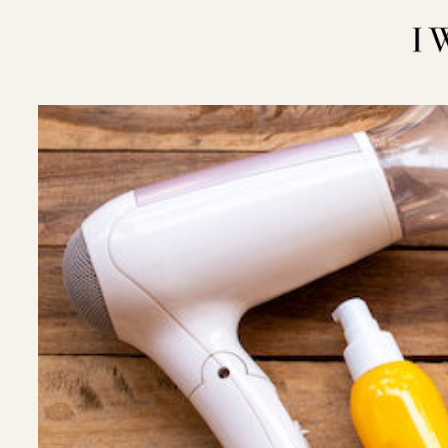
内
容
を
ス
キ
ッ
プ