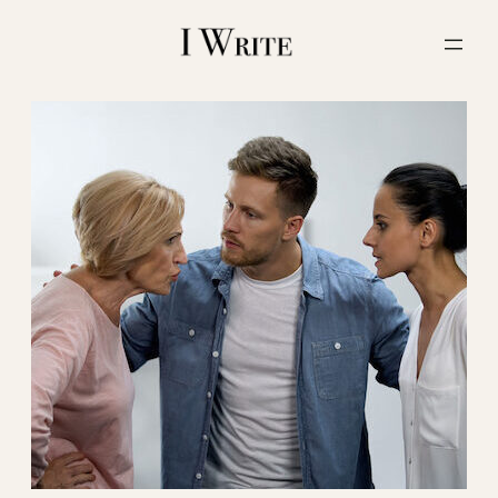
内
容
を
ス
キ
ッ
プ