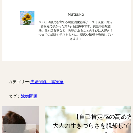
Natsuko
30代｜4歳児を育てる現役消化器系ナース｜現在不妊治
療を経て授かった第2子も妊娠中です。英語や自然療
法、無添加食事など、興味があることの学びは大好き！
今までの経験や学びをもとに、幅広い情報を発信してい
きます！
カテゴリー:
夫婦関係・義実家
タグ：
嫁姑問題
【自己肯定感の高め方】
大人の生きづらさを脱却して幸せになろ