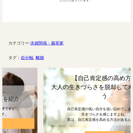
したいと思っています。
カテゴリー:
夫婦関係・義実家
タグ：
自分軸
, 
離婚
【自己肯定感の高め方】
大人の生きづらさを脱却して幸せになろ
う
自己肯定感の低い自分を追い詰めてしまうと、
生きづらさを感じますよね。
実は、自己肯定感を高める方法があるんです。