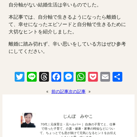
自分軸がない結婚生活は辛いものでした。
本記事では、自分軸で生きるようになったら離婚し
て、幸せになったエピソードと自分軸で生きるために
大切なヒントを紹介しました。
離婚に踏み切れず、辛い思いをしている方はぜひ参考
にしてください。
Twitter
Line
Threads
Facebook
Messenger
WhatsApp
Pocket
Email
共
有
«
前の記事
次の記事
»
じんぼ みやこ
70代｜元保育士・元ヘルパー｜ 自身の子育てと、仕事
で培った子育て、介護・健康・家事の時短などについ
て、ちょっとでも息が抜けて元気になるヒントをお伝え