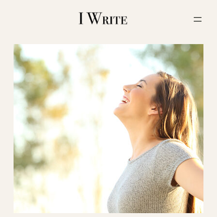
内
容
を
ス
キ
ッ
プ