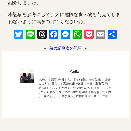
紹介しました。
本記事を参考にして、犬に危険な食べ物を与えてしま
わないように気をつけてくださいね。
Twitter
Line
Threads
Facebook
Messenger
WhatsApp
Pocket
Email
共
有
«
前の記事
次の記事
»
Sally
40代、主婦歴7年目｜夫、長女(4歳)、次女(2歳)、柴犬
の4人＋1暮らし｜高齢出産で姉妹を出産。家事育児任
せっきりの夫のおかげで、ワンオペ育児が得意。じっと
していられないタイプのＢ型で毎週末は早起きして子供
と公園に行く。丁寧な暮らしに憧れ続けるズボラ主婦。