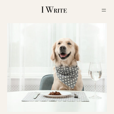
内
容
を
ス
キ
ッ
プ