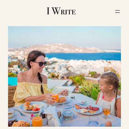
内
容
を
ス
キ
ッ
プ