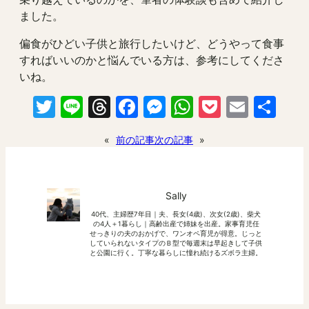
ました。
偏食がひどい子供と旅行したいけど、どうやって食事
すればいいのかと悩んでいる方は、参考にしてくださ
いね。
Twitter
Line
Threads
Facebook
Messenger
WhatsApp
Pocket
Email
共
有
«
前の記事
次の記事
»
Sally
40代、主婦歴7年目｜夫、長女(4歳)、次女(2歳)、柴犬
の4人＋1暮らし｜高齢出産で姉妹を出産。家事育児任
せっきりの夫のおかげで、ワンオペ育児が得意。じっと
していられないタイプのＢ型で毎週末は早起きして子供
と公園に行く。丁寧な暮らしに憧れ続けるズボラ主婦。