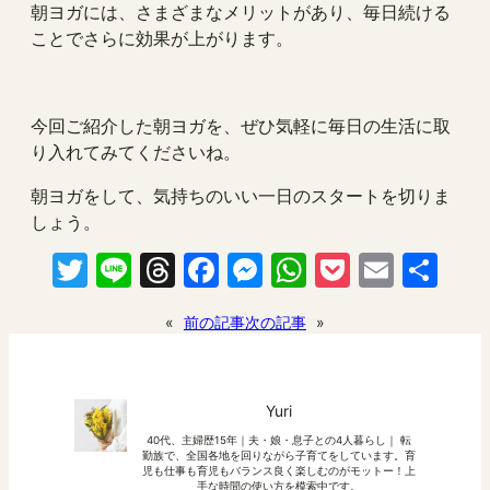
朝ヨガには、さまざまなメリットがあり、毎日続ける
ことでさらに効果が上がります。
今回ご紹介した朝ヨガを、ぜひ気軽に毎日の生活に取
り入れてみてくださいね。
朝ヨガをして、気持ちのいい一日のスタートを切りま
しょう。
Twitter
Line
Threads
Facebook
Messenger
WhatsApp
Pocket
Email
共
有
«
前の記事
次の記事
»
Yuri
40代、主婦歴15年｜夫・娘・息子との4人暮らし｜ 転
勤族で、全国各地を回りながら子育てをしています。育
児も仕事も育児もバランス良く楽しむのがモットー！上
手な時間の使い方を模索中です。