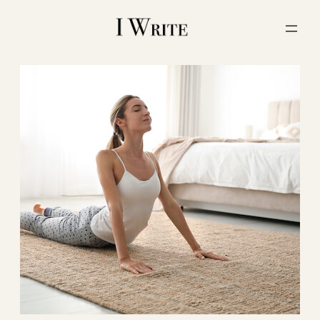
内
容
を
ス
キ
ッ
プ