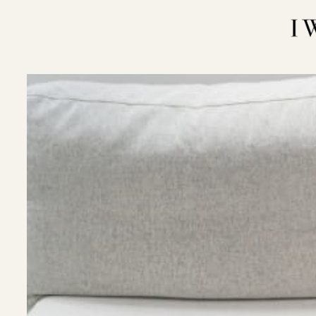
内
容
を
ス
キ
ッ
プ