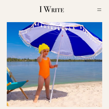
内
容
を
ス
キ
ッ
プ