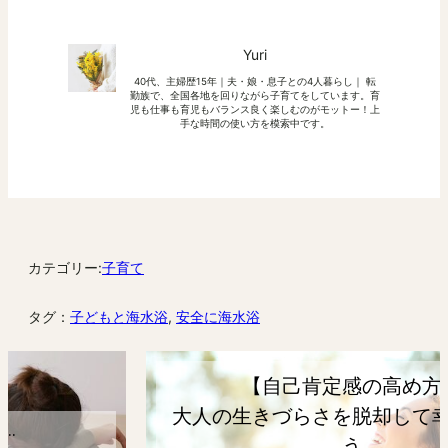
Yuri
40代、主婦歴15年｜夫・娘・息子との4人暮らし｜ 転
勤族で、全国各地を回りながら子育てをしています。育
児も仕事も育児もバランス良く楽しむのがモットー！上
手な時間の使い方を模索中です。
カテゴリー:
子育て
タグ：
子どもと海水浴
, 
安全に海水浴
【自己肯定感の高め方】
大人の生きづらさを脱却して幸せになろ
う