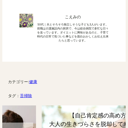
こえみの
50代｜夫とそろそろ独立しそうな子ども3人がいます。
前職は介護施設内の厨房で、今は総合病院で多忙な日々
を送っています。ダイエットに興味があるのと、子育て
時代の日常で気づいた事などを面白おかしくお伝え出来
たらと思っています。
カテゴリー:
健康
タグ：
舌掃除
【自己肯定感の高め方】
大人の生きづらさを脱却して幸せになろ