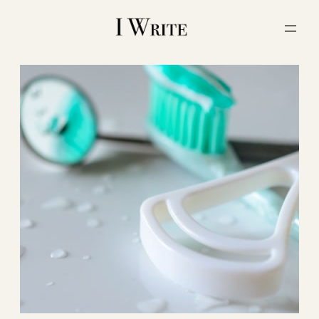
内
容
を
ス
キ
ッ
プ