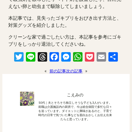
えない卵と幼虫まで駆除してしまいましょう。
本記事では、見失ったゴキブリをおびき出す方法と、
対策グッズを紹介しました。
クリーンな家で過ごしたい方は、本記事を参考にゴキ
ブリをしっかり退治してくださいね。
Twitter
Line
Threads
Facebook
Messenger
WhatsApp
Pocket
Email
共
有
«
前の記事
次の記事
»
こえみの
50代｜夫とそろそろ独立しそうな子ども3人がいます。
前職は介護施設内の厨房で、今は総合病院で多忙な日々
を送っています。ダイエットに興味があるのと、子育て
時代の日常で気づいた事などを面白おかしくお伝え出来
たらと思っています。