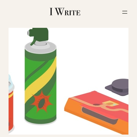
内
容
を
ス
キ
ッ
プ